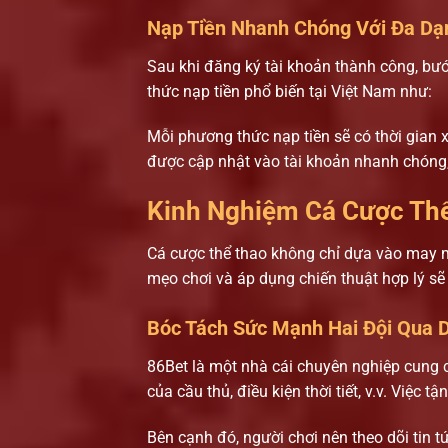
Nạp Tiền Nhanh Chóng Với Đa Dạn
Sau khi đăng ký tài khoản thành công, bướ
thức nạp tiền phổ biến tại Việt Nam như:
Mỗi phương thức nạp tiền sẽ có thời gian 
được cập nhật vào tài khoản nhanh chóng, 
Kinh Nghiệm Cá Cược Thể
Cá cược thể thao không chỉ dựa vào may mắ
mẹo chơi và áp dụng chiến thuật hợp lý sẽ 
Bóc Tách Sức Mạnh Hai Đội Qua 
86Bet là một nhà cái chuyên nghiệp cung c
của cầu thủ, điều kiện thời tiết, v.v. Việc
Bên cạnh đó, người chơi nên theo dõi tin t