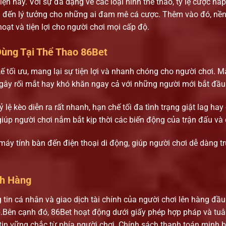
hiện nay. Với sự đa dạng về các loại hình thể thao, tỷ lệ cược h
m đến lý tưởng cho những ai đam mê cá cược. Thêm vào đó, nền 
oạt và tiện lợi cho người chơi mọi cấp độ.
Dùng Tại Thể Thao 86Bet
ế tối ưu, mang lại sự tiện lợi và nhanh chóng cho người chơi. 
 gây rối mắt hay khó khăn ngay cả với những người mới bắt đầu
ỷ lệ kèo diễn ra rất nhanh, hạn chế tối đa tình trạng giật lag h
giúp người chơi nắm bắt kịp thời các biến động của trận đấu và
 máy tính bàn đến điện thoại di động, giúp người chơi dễ dàng 
ch Hàng
 tin cá nhân và giao dịch tài chính của người chơi lên hàng đầ
phép.Bên cạnh đó, 86Bet hoạt động dưới giấy phép hợp pháp và tu
in vững chắc từ phía người chơi. Chính sách thanh toán minh b