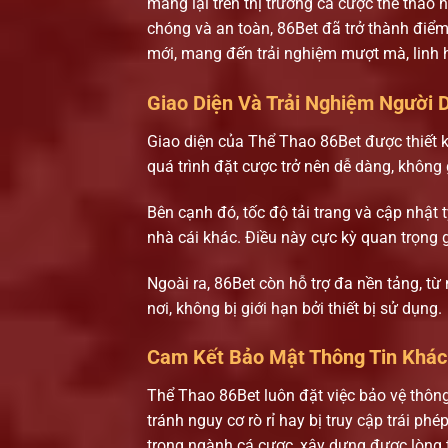
mang lại trên thị trường cá cược thể thao 
chóng và an toàn, 86Bet đã trở thành điể
mới, mang đến trải nghiệm mượt mà, linh h
Giao Diện Và Trải Nghiệm Người 
Giao diện của Thể Thao 86Bet được thiết k
quá trình đặt cược trở nên dễ dàng, không
Bên cạnh đó, tốc độ tải trang và cập nhật t
nhà cái khác. Điều này cực kỳ quan trọng 
Ngoài ra, 86Bet còn hỗ trợ đa nền tảng, từ
nơi, không bị giới hạn bởi thiết bị sử dụng.
Cam Kết Bảo Mật Thông Tin Khá
Thể Thao 86Bet luôn đặt việc bảo vệ thông
tránh nguy cơ rò rỉ hay bị truy cập trái 
trong ngành cá cược, xây dựng được lòng t