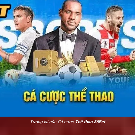
Tương lai của Cá cược
Thể thao 86Bet