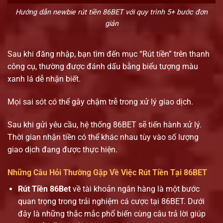
Hướng dẫn newbie rút tiền 86BET với quy trình 5+ bước đơn
giản
Sau khi đăng nhập, bạn tìm đến mục “Rút tiền” trên thanh
công cụ, thường được đánh dấu bằng biểu tượng màu
xanh lá dễ nhận biết.
Mọi sai sót có thể gây chậm trễ trong xử lý giao dịch.
Sau khi gửi yêu cầu, hệ thống 86BET sẽ tiến hành xử lý.
Thời gian nhận tiền có thể khác nhau tùy vào số lượng
giao dịch đang được thực hiện.
Những Câu Hỏi Thường Gặp Về Việc Rút Tiền Tại 86BET
Rút Tiền 86Bet
về tài khoản ngân hàng là một bước
quan trọng trong trải nghiệm cá cược tại 86BET. Dưới
đây là những thắc mắc phổ biến cùng câu trả lời giúp