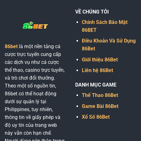
VỀ CHÚNG TÔI
Chính Sách Bảo Mật
86BET
Điều Khoản Và Sử Dụng
86bet
là một nền tảng cá
86Bet
cược trực tuyến cung cấp
Giới thiệu 86Bet
các dịch vụ như cá cược
thể thao, casino trực tuyến,
Liên hệ 86Bet
và trò chơi đổi thưởng.
DANH MỤC GAME
Theo một số nguồn tin,
86bet có thể hoạt động
Thể Thao 86Bet
dưới sự quản lý tại
Game Bài 86Bet
Philippines, tuy nhiên,
Xổ Số 86Bet
thông tin về giấy phép và
độ uy tín của trang web
này vẫn còn hạn chế.
Người dùng nên thận trọng,