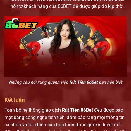
hỗ trợ khách hàng của 86BET để được giúp đỡ kịp thời.
Những câu hỏi xung quanh việc
Rút Tiền 86Bet
bạn nên biết
Kết luận
Toàn bộ hệ thống giao dịch
Rút Tiền 86Bet
đều được bảo
mật bằng công nghệ tiên tiến, đảm bảo rằng mọi thông tin
cá nhân và tài chính của bạn luôn được giữ kín tuyệt đối.