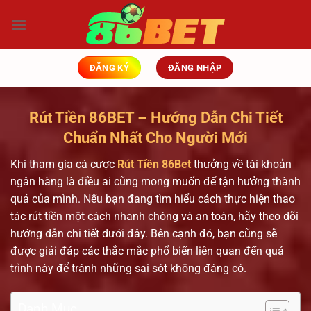
Bỏ
qua
nội
dung
ĐĂNG KÝ
ĐĂNG NHẬP
Rút Tiền 86BET – Hướng Dẫn Chi Tiết
Chuẩn Nhất Cho Người Mới
Khi tham gia cá cược
Rút Tiền 86Bet
thưởng về tài khoản
ngân hàng là điều ai cũng mong muốn để tận hưởng thành
quả của mình. Nếu bạn đang tìm hiểu cách thực hiện thao
tác rút tiền một cách nhanh chóng và an toàn, hãy theo dõi
hướng dẫn chi tiết dưới đây. Bên cạnh đó, bạn cũng sẽ
được giải đáp các thắc mắc phổ biến liên quan đến quá
trình này để tránh những sai sót không đáng có.
Danh Mục