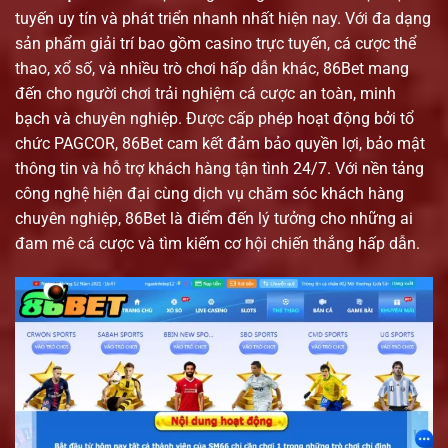
tuyến uy tín và phát triển nhanh nhất hiện nay. Với đa dạng
sản phẩm giải trí bao gồm casino trực tuyến, cá cược thể
thao, xổ số, và nhiều trò chơi hấp dẫn khác, 86Bet mang
đến cho người chơi trải nghiệm cá cược an toàn, minh
bạch và chuyên nghiệp. Được cấp phép hoạt động bởi tổ
chức PAGCOR, 86Bet cam kết đảm bảo quyền lợi, bảo mật
thông tin và hỗ trợ khách hàng tận tình 24/7. Với nền tảng
công nghệ hiện đại cùng dịch vụ chăm sóc khách hàng
chuyên nghiệp, 86Bet là điểm đến lý tưởng cho những ai
đam mê cá cược và tìm kiếm cơ hội chiến thắng hấp dẫn.