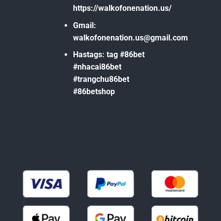
https://walkofonenation.us/
Gmail:
walkofonenation.us@gmail.com
Hastags: tag #86bet
#nhacai86bet
#trangchu86bet
#86betshop