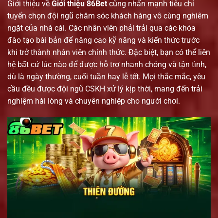
Giới thiệu về
Giới thiệu 86Bet
cũng nhấn mạnh tiêu chí
tuyển chọn đội ngũ chăm sóc khách hàng vô cùng nghiêm
ngặt của nhà cái. Các nhân viên phải trải qua các khóa
đào tạo bài bản để nâng cao kỹ năng và kiến thức trước
khi trở thành nhân viên chính thức. Đặc biệt, bạn có thể liên
hệ bất cứ lúc nào để được hỗ trợ nhanh chóng và tận tình,
dù là ngày thường, cuối tuần hay lễ tết. Mọi thắc mắc, yêu
cầu đều được đội ngũ CSKH xử lý kịp thời, mang đến trải
nghiệm hài lòng và chuyên nghiệp cho người chơi.