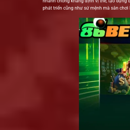
nhanh chóng khẳng định vị thế, tạo dựng đ
phát triển cũng như sứ mệnh mà sân chơi l