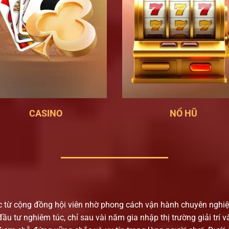
CASINO
NỔ HŨ
 từ cộng đồng hội viên nhờ phong cách vận hành chuyên nghiệp,
đầu tư nghiêm túc, chỉ sau vài năm gia nhập thị trường giải trí 