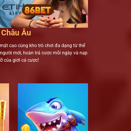
ừ Châu Âu
 mật cao cùng kho trò chơi đa dạng từ thể
o người mới, hoàn trả cược mỗi ngày và nạp
ỡ của giới cá cược!