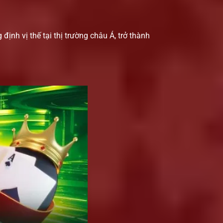
ịnh vị thế tại thị trường châu Á, trở thành