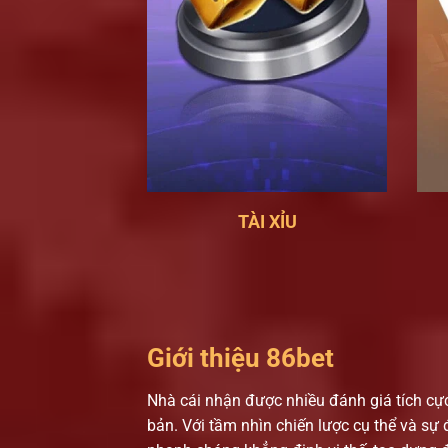
TÀI XỈU
Giới thiệu 86bet
Nhà cái nhận được nhiều đánh giá tích cực
bản. Với tầm nhìn chiến lược cụ thể và sự 