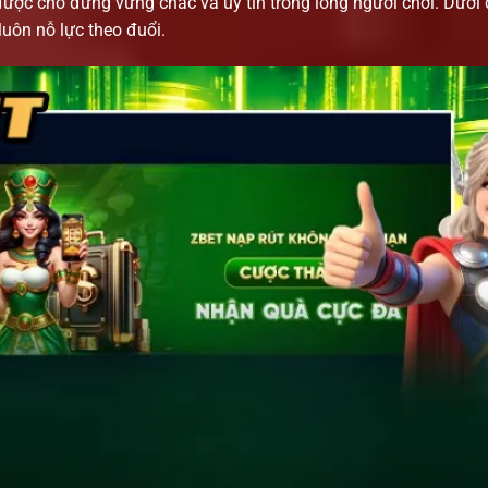
ược chỗ đứng vững chắc và uy tín trong lòng người chơi. Dưới đ
uôn nỗ lực theo đuổi.