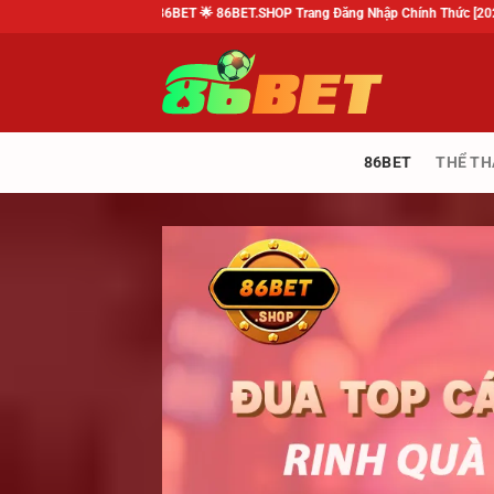
Bỏ
86BET 🌟 86BET.SHOP Trang Đăng Nhập Chính Thức [2025]
qua
nội
dung
86BET
THỂ T