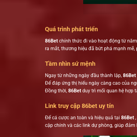
Quá trình phát triển
86Bet
chính thức đi vào hoạt động từ năm 
ra mắt, thương hiệu đã bứt phá mạnh mẽ, ph
Tầm nhìn sứ mệnh
Ngay từ những ngày đầu thành lập,
86Bet
Để đáp ứng thị hiếu ngày càng cao của ng
Đồng thời,
86Bet
duy trì mối quan hệ hợp t
Link truy cập 86bet uy tín
Để cá cược an toàn và hiệu quả tại
86Bet
,
cập chính và các link dự phòng, giúp đảm b